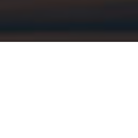
Pourquoi Reggae Live Vibes ?
Le reggae est plus qu’un genre musical. C’est une
culture, un état d’esprit, une révolution sonore qui
traverse les époques et les continents. Pourtant, en
France, trop peu de médias lui donnent la place qu’il
mérite.
Reggae Live Vibes
est né de cette envie de
proposer une plateforme 100 % dédiée à cette
musique et à tout ce qui l’entoure.